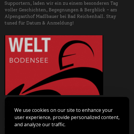
Supportern, laden wir ein zu einem besonderen Tag
voller Geschichten, Begegnungen & Bergblick – am
Alpengasthof Madlbauer bei Bad Reichenhall. Stay
tuned für Datum & Anmeldung!
Motorradwelt Bodensee 2027
We use cookies on our site to enhance your
Asia Bike Tours ist live dabei – Halle B3 | Stand B3-209.
user experience, provide personalized content,
Triff uns vor Ort, hol dir Inspiration für deine nächste
and analyze our traffic.
große Motorradreise und tauch ein in die Welt von
Freiheit, Abenteuer und echtem Fernweh.