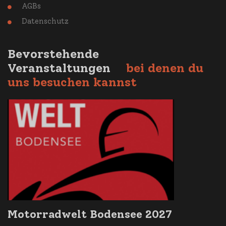
AGBs

Datenschutz

Bevorstehende
Veranstaltungen
bei denen du
uns besuchen kannst
Motorradwelt Bodensee 2027