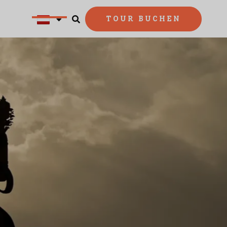
TOUR BUCHEN

