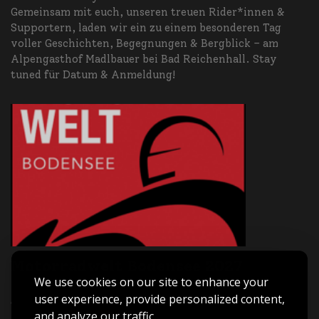
Gemeinsam mit euch, unseren treuen Rider*innen &
Supportern, laden wir ein zu einem besonderen Tag
voller Geschichten, Begegnungen & Bergblick – am
Alpengasthof Madlbauer bei Bad Reichenhall. Stay
tuned für Datum & Anmeldung!
Motorradwelt Bodensee 2027
We use cookies on our site to enhance your
Asia Bike Tours ist live dabei – Halle B3 | Stand B3-209.
user experience, provide personalized content,
Triff uns vor Ort, hol dir Inspiration für deine nächste
and analyze our traffic.