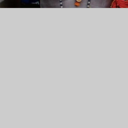
M
Motor
Musta