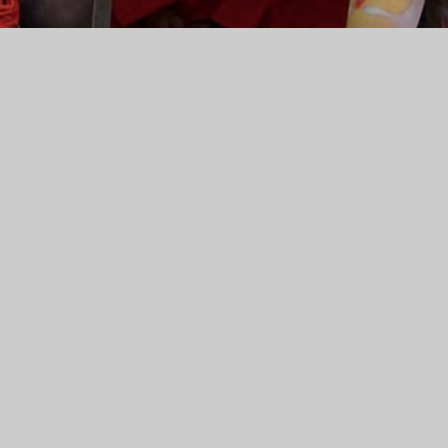
OTORRADTOUR NEPAL: 
SCHATTEN DER
ACHTTAUSENDER
radreisen in Nepal: Fahren Sie zum Everest Base Camp oder dur
ng-Tal. Einzigartige Offroad-Abenteuer im Himalaya erwarten Sie