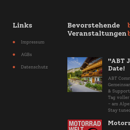
Links
Bevorstehende
Veranstaltungen
Impressum

AGBs

"ABT J
Datenschutz
Date!

ABT Commu
Gemeinsam
& Support
Tag volle
– am Alpe
Stay tune
Motorr