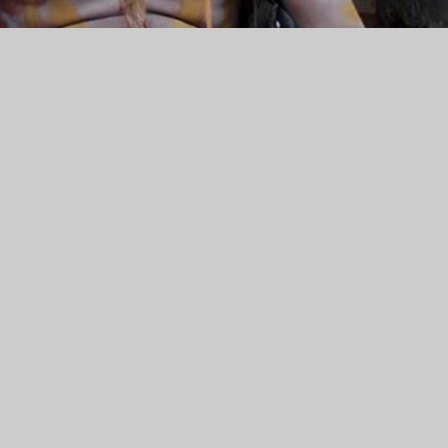
IM
ch das
 hier.