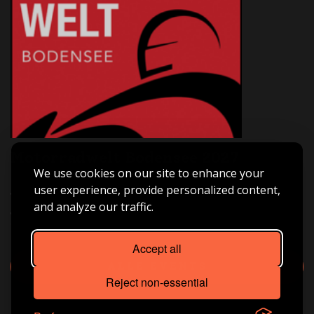
Motorradwelt Bodensee 2027
We use cookies on our site to enhance your
Asia Bike Tours ist live dabei – Halle B3 | Stand B3-209.
user experience, provide personalized content,
Triff uns vor Ort, hol dir Inspiration für deine nächste
and analyze our traffic.
große Motorradreise und tauch ein in die Welt von
Freiheit, Abenteuer und echtem Fernweh.
Accept all
ALLE EVENTS
Reject non-essential