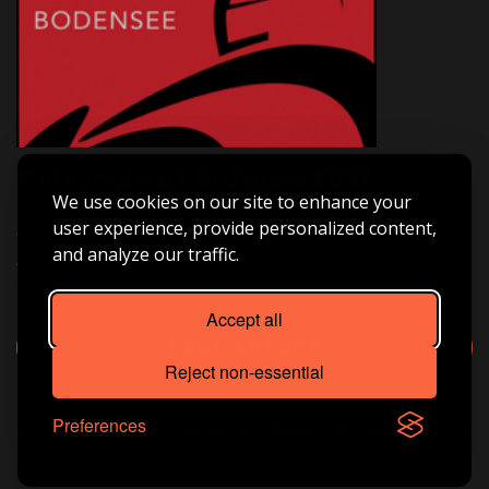
Motorradwelt Bodensee 2027
We use cookies on our site to enhance your
Asia Bike Tours ist live dabei – Halle B3 | Stand B3-209.
user experience, provide personalized content,
Triff uns vor Ort, hol dir Inspiration für deine nächste
and analyze our traffic.
große Motorradreise und tauch ein in die Welt von
Freiheit, Abenteuer und echtem Fernweh.
Accept all
ALLE EVENTS
Reject non-essential
Preferences
Licensing
© Asia Bike Tours. All Rights Reserved 2026.