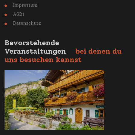
Impressum

AGBs

Datenschutz

Bevorstehende
Veranstaltungen
bei denen du
uns besuchen kannst