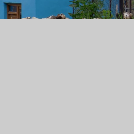
:
ER
Ladakh.
en!