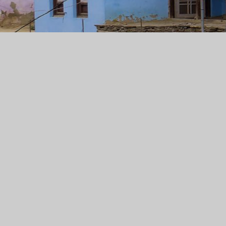
R
Mit de
In