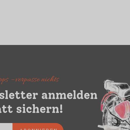
ps – verpasse nichts
sletter anmelden
tt sichern!