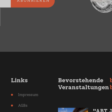
Links
Bevorstehende
Veranstaltungen
Impressum

AGBs

"ABT J