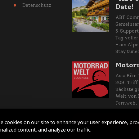
Datenschutz
Date!

ABT Commu
Gemeinsam
& Support
Tag volle
– am Alpe
Stay tune
Motorr
Asia Bike 
209. Triff
nächste gr
Welt von 
Fernweh.
AL
e cookies on our site to enhance your user experience, pro
nalized content, and analyze our traffic.