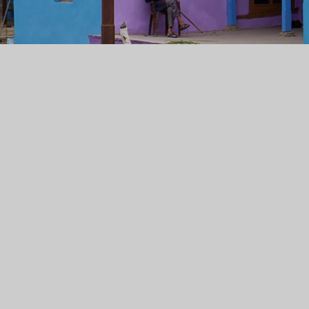
MOTORRADTOUR INDIEN
OYAL ENFIELD ABENTEU
IM HIMALAYA
r Royal Enfield durch Rajasthan oder über die höchsten Pässe in 
dien ist das ultimative Ziel für jede Motorradreise. Jetzt informier