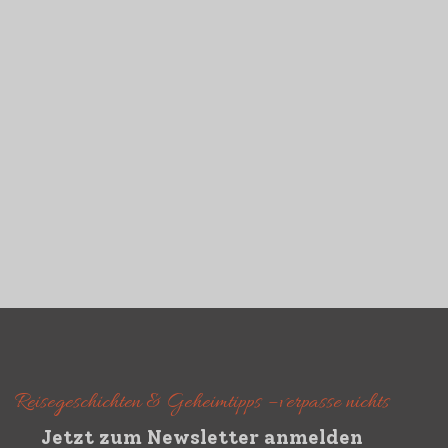
Die etwas anderen Töff-

Ferien – 10 Tage
abenteuerliche Tour in
Nordvietnam
NÄCHSTER BEITRAG
Der Sieg über den Himalaya:

Die Reise von „Hans“
Reisegeschichten & Geheimtipps – verpasse nichts
Jetzt zum Newsletter anmelden