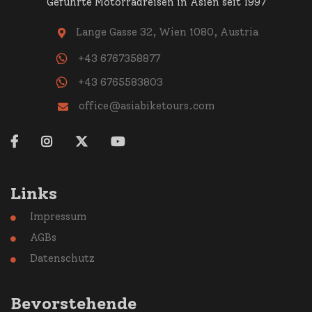
Geführte Motorradreisen in Asien seit 1997
Lange Gasse 32, Wien 1080, Austria

+43 6767358877
+43 6765583803
office@asiabiketours.com





Links
Impressum

AGBs

Datenschutz

Bevorstehende