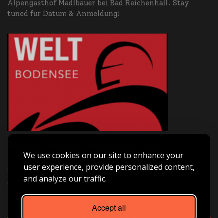
Alpengasthof Madlbauer bei Bad Reichenhall. Stay
tuned für Datum & Anmeldung!
Motorradwelt Bodensee 2027
We use cookies on our site to enhance your
Asia Bike Tours ist live dabei – Halle B3 | Stand B3-209.
user experience, provide personalized content,
Triff uns vor Ort, hol dir Inspiration für deine nächste
and analyze our traffic.
große Motorradreise und tauch ein in die Welt von
Freiheit, Abenteuer und echtem Fernweh.
Accept all